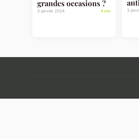
ant
grandes occasions ?
3 janv
3 janvier 2024
4 min