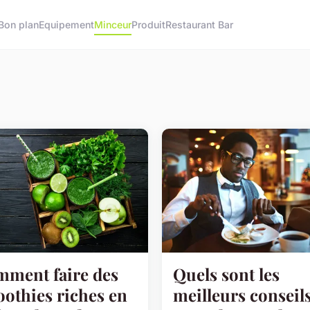
Bon plan
Equipement
Minceur
Produit
Restaurant Bar
ment faire des
Quels sont les
othies riches en
meilleurs conseil