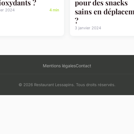
ioxydants ?
pour des snacks
sains en déplace
ier 2024
4 min
?
3 janvier 2024
Mentions légales
Contact
© 2026 Restaurant Lessapins. Tous droits réservés.