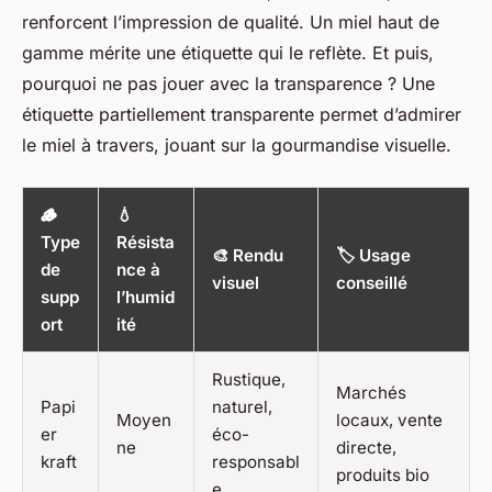
renforcent l’impression de qualité. Un miel haut de
gamme mérite une étiquette qui le reflète. Et puis,
pourquoi ne pas jouer avec la transparence ? Une
étiquette partiellement transparente permet d’admirer
le miel à travers, jouant sur la gourmandise visuelle.
🪵
💧
Type
Résista
🎨 Rendu
🏷️ Usage
de
nce à
visuel
conseillé
supp
l’humid
ort
ité
Rustique,
Marchés
Papi
naturel,
Moyen
locaux, vente
er
éco-
ne
directe,
kraft
responsabl
produits bio
e