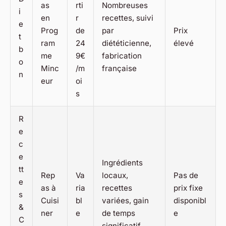
as
rti
Nombreuses
i
en
r
recettes, suivi
e
Prog
de
par
Prix
t
ram
24
diététicienne,
élevé
b
me
9€
fabrication
o
Minc
/m
française
n
eur
oi
s
R
e
c
e
Ingrédients
tt
Rep
Va
locaux,
Pas de
e
as à
ria
recettes
prix fixe
s
Cuisi
bl
variées, gain
disponibl
&
ner
e
de temps
e
C
significatif