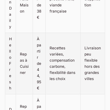
n
Mais
de
viande
tion
D
on
38
française
a
€
il
y
H
À
e
pa
Recettes
Livraison
ll
rti
Rep
variées,
peu
o
r
as à
compensation
flexible
F
de
Cuisi
carbone,
hors des
r
4
ner
flexibilité dans
grandes
e
4,
les choix
villes
s
95
h
€
À
Rep
pa
D