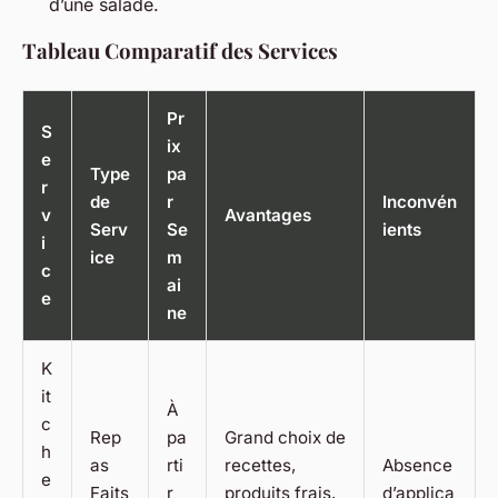
d’une salade.
Tableau Comparatif des Services
Pr
S
ix
e
Type
pa
r
de
r
Inconvén
v
Avantages
Serv
Se
ients
i
ice
m
c
ai
e
ne
K
it
À
c
Rep
pa
Grand choix de
h
as
rti
recettes,
Absence
e
Faits
r
produits frais,
d’applica